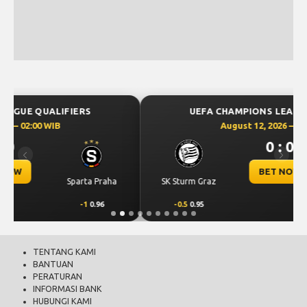
BULL
75
06-08
SYD
48
06-08