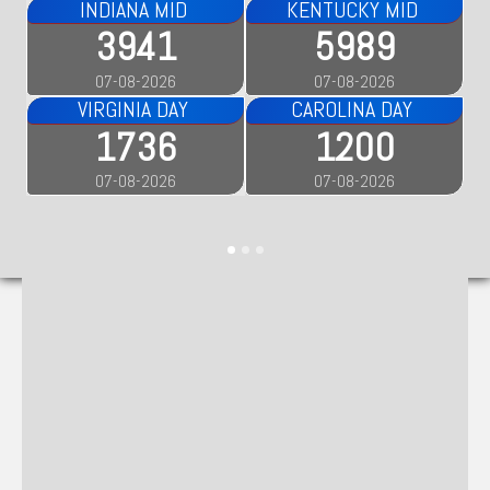
KENTUCKY MID
INDIAN
5989
66
07-08-2026
07-08
CAROLINA DAY
KENTUC
1200
00
07-08-2026
07-08
VIRGINI
76
07-08
CAROLI
25
07-08
CAMB
43
07-08