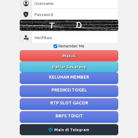
Remember Me
Masuk
Daftar Sekarang
KELUHAN MEMBER
PREDIKSI TOGEL
RTP SLOT GACOR
BBFS 7 DIGIT
Main di Telegram