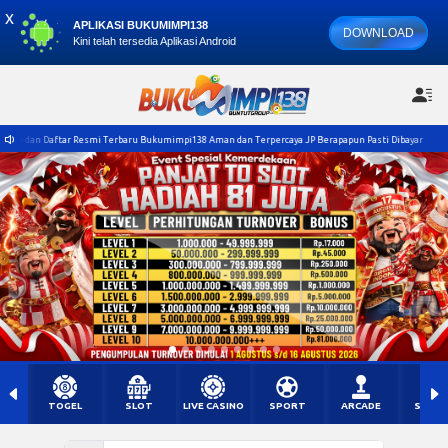
x
APLIKASI BUKUMIMPI138
DOWNLOAD
Kini telah tersedia Aplikasi Android
an Daftar Resmi Terbaru Bukumimpi138 Aman dan Terpercaya JP Berapapun Pasti Dibayar
TOGEL
SLOT
LIVE CASINO
SPORT
ARCADE
SABU