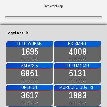
Desktop
Wap
Togel Result
HK SIANG
MARYLA
4008
56
09-08-2026
09-08
TOTO MACAU
CALIF
5131
68
09-08-2026
09-08
MOROCCO QUATRO
FLORID
1883
96
09-08-2026
09-08