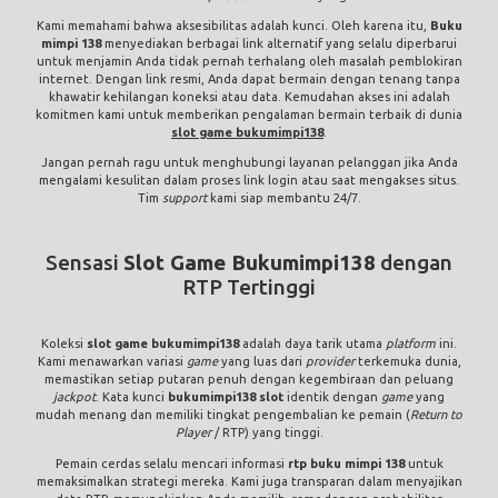
Bukumimpi138 :
Login Resmi Link
Alternatif & Slot Gacor RTP Hari Ini
Bukumimpi138
adalah platform terdepan yang menawarkan
pengalaman bermain slot
online
yang tak tertandingi, menggabungkan
kenyamanan akses dengan koleksi
game
yang luar biasa. Dengan
reputasi yang solid, setiap pemain dijamin mendapatkan layanan terbaik
dan peluang kemenangan yang adil. Akses mudah melalui
bukumimpi138 login
memastikan Anda dapat langsung menikmati
hiburan berkualitas tinggi kapan saja.
Bukumimpi138
Login dan
Akses
Tanpa
Hambatan
Mencari pengalaman bermain slot yang lancar dan aman?
Bukumimpi138 login
adalah gerbang utama Anda menuju ribuan
game
slot Gacor. Proses pendaftaran dan masuk dirancang sangat intuitif,
memungkinkan pemain baru maupun veteran untuk segera memulai
petualangan mereka. Pastikan Anda selalu menggunakan akses resmi,
baik melalui
bukumimpi138.com
terbaru yang disediakan.
Kami memahami bahwa aksesibilitas adalah kunci. Oleh karena itu,
Buku
mimpi 138
menyediakan berbagai link alternatif yang selalu diperbarui