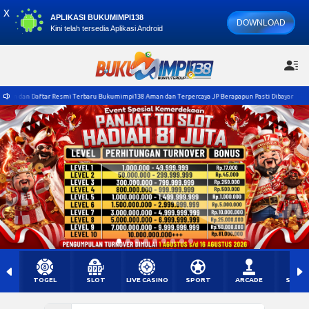
x
APLIKASI BUKUMIMPI138
DOWNLOAD
Kini telah tersedia Aplikasi Android
an Daftar Resmi Terbaru Bukumimpi138 Aman dan Terpercaya JP Berapapun Pasti Dibayar
TOGEL
SLOT
LIVE CASINO
SPORT
ARCADE
SABU