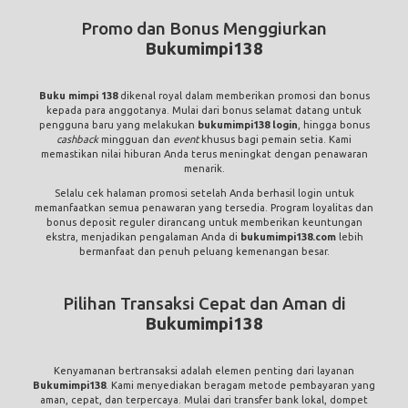
Tim dukungan pelanggan kami tersedia sepanjang waktu untuk
membantu Anda dengan masalah teknis, transaksi, atau pertanyaan
umum. Dari proses deposit hingga penarikan, semuanya berjalan cepat,
efisien, dan transparan.
Bukumimpi138
adalah tempat di mana kualitas
layanan bertemu dengan
game
slot premium.
Kemudahan Akses Mobile
Bukumimpi138
Nikmati fleksibilitas bermain kapan saja dan di mana saja dengan
dukungan
mobile
penuh dari
Bukumimpi138
. Baik Anda mengakses
melalui
bukumimpi138 login
di
browser
ponsel atau menggunakan
link
khusus, pengalaman bermain tetap optimal. Antarmuka yang responsif
memastikan semua
slot game bukumimpi138
tampil sempurna di layar
kecil, tanpa mengurangi kualitas grafis maupun kecepatan.
Kemampuan untuk melakukan
buku mimpi 138 login
langsung dari
perangkat
mobile
Anda memberikan kebebasan tak terbatas. Tidak
perlu mengunduh aplikasi tambahan, cukup gunakan link atau situs di
peramban
smartphone
Anda dan segera masuk ke dunia hiburan slot
yang menarik.
Promo dan Bonus Menggiurkan