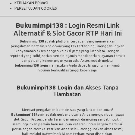
UEFA CHAMPIONS LEAGUE QUALIFIERS
August 12, 2026 — 01:30 WIB
0 : 0
Previous
Next
BET NOW
SK Sturm Graz
Fenerbahce
-0.5
0.95
0.5
0.87
TENTANG KAMI
BANTUAN
PERATURAN
INFORMASI BANK
HUBUNGI KAMI
KEBIJAKAN PRIVASI
PERSETUJUAN COOKIES