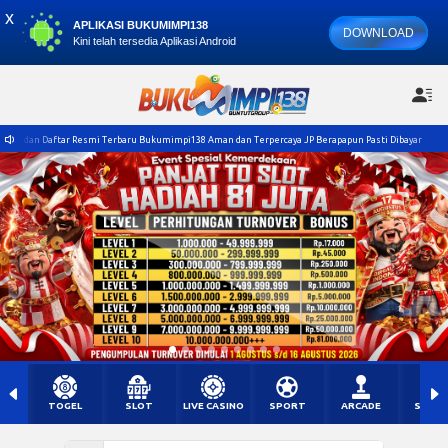
x
APLIKASI BUKUMIMPI138
DOWNLOAD
Kini telah tersedia Aplikasi Android
an Daftar Resmi Terbaru Bukumimpi138 Aman dan Terpercaya JP Berapapun Pasti Dibayar
TOGEL
SLOT
LIVE CASINO
SPORT
ARCADE
SABU