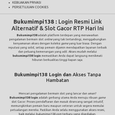
UEFA CHAMPIONS LEAGUE QUALIFIERS
August 11, 2026 — 22:59 WIB
0 : 0
Previous
Next
BET NOW
Bodo Glimt
Union Saint-Gilloise
0.75
0.77
-0.75
-0.95
TENTANG KAMI
BANTUAN
PERATURAN
INFORMASI BANK
HUBUNGI KAMI
KEBIJAKAN PRIVASI
PERSETUJUAN COOKIES