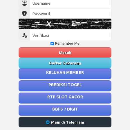
Remember Me
Masuk
Daftar Sekarang
KELUHAN MEMBER
PREDIKSI TOGEL
RTP SLOT GACOR
BBFS 7 DIGIT
Main di Telegram