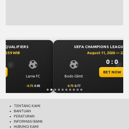
BU
6
08-
S
2
08-